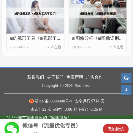
ai的弧形工具（ai弧形工具不见了）
ai图像分析（ai图像识别模型）
2026-06-07
87 人在看
2026-06-06
77 人在看
联系我们
关于我们
免责声明
广告合作
Seofensi
Copyright
2020
鄂ICP备88888888号-1
安全运行
9714
天
查询：12 次
耗时：0.06 秒
内存：6.25 M
微信号（流量优化专员）
󦘖
添加微信