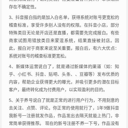
存在不确定性。
3、抖音报白指的是加入白名单，获得系统对账号更宽松的
稽查标准，享受许多别人没有的权限。在抖音小店，部分
特殊类目无论是开店还是直播，都需要先完成报白。有些
商家试图用错放类目来蒙混系统，结果直接被封店。因
此，报白对于商家来说至关重要。报白后，有六大优点：
系统对账号的稽查标准更宽松。
4、新媒体运营说白了，就是通过新媒体的渠道（如：知
乎、小红书、抖音、贴吧、头条、、豆瓣等）发布优质的
内容，帮助企业获得更大的曝光，并吸引更多的潜在目标
客户，最终转化成为付费用户，以实现盈利的目的。
5、关于养号说白了就是正常的进行用户行为，不用刻意的
去关注、点赞、评论。你正常的使用就行了，1年9做抖音
我新号一注册就发作品，作品发出去隔天就能上热门，非
常简单获得推荐。 现在的新号注册不养一下号，作品没有