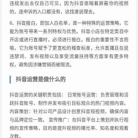
违规发出去仅自己可见，因为抖音是暗着屏蔽你的视频
的，连申诉的入口都没有，这找谁说理去。
6、抖音报白，即加入白名单，是一种特殊的运营策略，它
能为账号带来一系列特权与优势。抖音小店在特定类目中
开店或进行直播时，必须进行报白。报白的重要性不言而
喻，它为账号赋予了更宽松的稽查标准，允许直播且在说
违禁词、发布视频以及享受流量扶持等方面享有更多特
权，避免因涉嫌营销而被限流。
抖音运营是做什么的
抖音运营的关键职责包括： 日常账号运营：负责管理和活
跃抖音账号，制作并发布吸引目标观众的热门视频内容。
内容策划：针对公司产品设计创意抖音短视频，确保内容
与品牌定位一致。 宣传推广：在抖音平台上策划并执行视
频的宣传策略，目的是提升视频的曝光率、知名度和观看
次数。