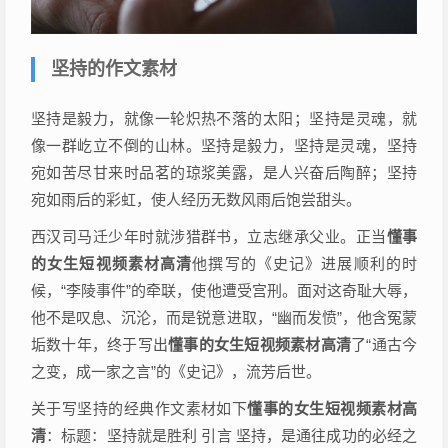
坚持的作文素材
坚持是毅力，就像一轮炽热不落的太阳；坚持是灵魂，就
像一群屹立不倒的山林。坚持是毅力，坚持是灵魂，坚持
宛如苦尽甘来时品茗的琼浆美露，是人兴奋后陶醉；坚持
宛如雨后的彩虹，使人经历无数风雨后饱尝甜头。
西汉司马迁少年时就涉猎群书，立志继承父业。正当
懂事
的女生短视频素材高清
他撰写的《史记》进展顺利的时
候，“李陵事件”的牵联，使他遭受宫刑。面对这奇耻大辱，
他不是叹息、沉沦，而是锐意进取，“幽而发愤”，他含冤蒙
垢数十年，终于写出
懂事的女生短视频素材高清
了“通古今
之变，成一家之言”的《史记》，流芳后世。
关于写坚持的经典作文素材如下
懂事的女生短视频素材高
清
：标题：坚持就是胜利 引言 坚持，是通往成功的必经之