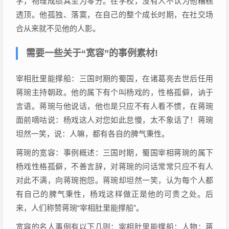
学，物理成绩其至为零分。在学校，没有人不认为他糟糕
透顶。他孤独、落寞，在自己的整个成长时期，在社交场
合从来就不见他的人影。
需要一些关于“宽容”的事例素材!
宰相肚里能撑船：三国时期的蜀国，在诸葛亮去世后任用
蒋琬主持朝政。他的属下有个叫杨戏的，性格孤僻，讷于
言语。蒋琬与他说话，他也是只应不有人看不惯，在蒋琬
面前嘀咕说：杨戏这人对您如此怠慢，太不象话了！蒋琬
坦然一笑，说：人嘛，都有各自的脾气秉性。
蒋琬的宽容：事例概述：三国时期，蜀国宰相蒋琬的属下
杨戏性格孤僻，不善言辞，对蒋琬的问话常常只应不有人
对此不满，向蒋琬抱怨。蒋琬却坦然一笑，认为每个人都
有自己的脾气秉性，杨戏这样做正是他的可贵之处。后
来，人们称赞蒋琬“宰相肚里能撑船”。
宽容的名人事例有以下几则：宰相肚里能撑船：人物：蒋