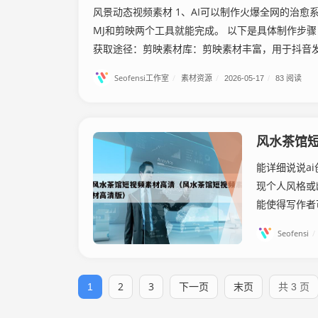
风景动态视频素材 1、AI可以制作火爆全网的治愈
MJ和剪映两个工具就能完成。 以下是具体制作步
获取途径：剪映素材库：剪映素材丰富，用于抖音发布
Seofensi工作室
/
素材资源
/
2026-05-17
/
83 阅读
风水茶馆
能详细说说a
现个人风格或
能使得写作者
Seofensi
/
2
3
下一页
末页
1
共 3 页