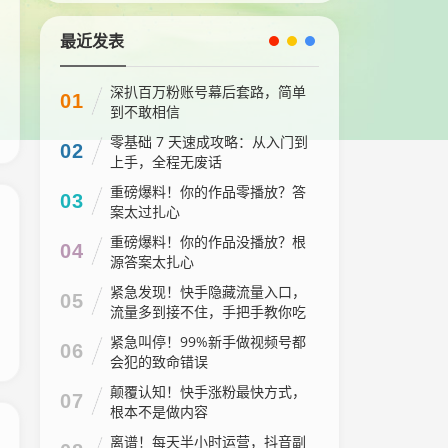
最近发表
深扒百万粉账号幕后套路，简单
01
到不敢相信
零基础 7 天速成攻略：从入门到
02
上手，全程无废话
重磅爆料！你的作品零播放？答
03
案太过扎心
重磅爆料！你的作品没播放？根
04
源答案太扎心
紧急发现！快手隐藏流量入口，
05
流量多到接不住，手把手教你吃
透红利
紧急叫停！99%新手做视频号都
06
会犯的致命错误
颠覆认知！快手涨粉最快方式，
07
根本不是做内容
离谱！每天半小时运营，抖音副