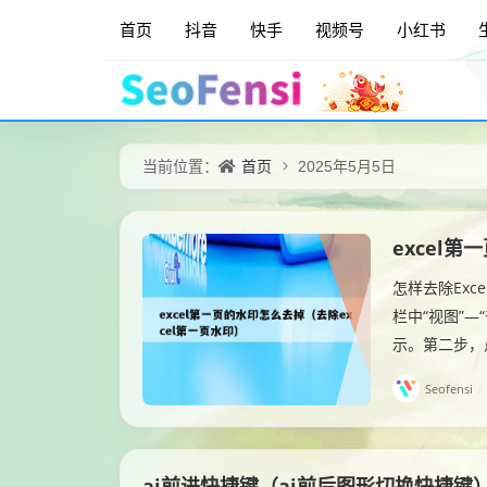
首页
抖音
快手
视频号
小红书
首页
当前位置：
2025年5月5日
excel
怎样去除Ex
栏中“视图”—
示。第二步，
Seofensi
/
ai前进快捷键（ai前后图形切换快捷键