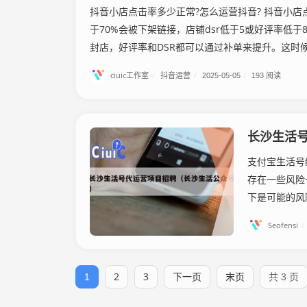
抖音小店点击率多少正常?怎么运营抖音? 抖音小
于70%会被下架链接，店铺dsr低于5或好评率低于8
封店，好评率和DSR都可以通过补单来提升。这时候就
ciuic工作室
/
抖音运营
/
2025-05-05
/
193 阅读
长沙生活
支付宝生活号
存在一些风险
下是可能的风
Seofensi
/
2
3
下一页
末页
1
共 3 页