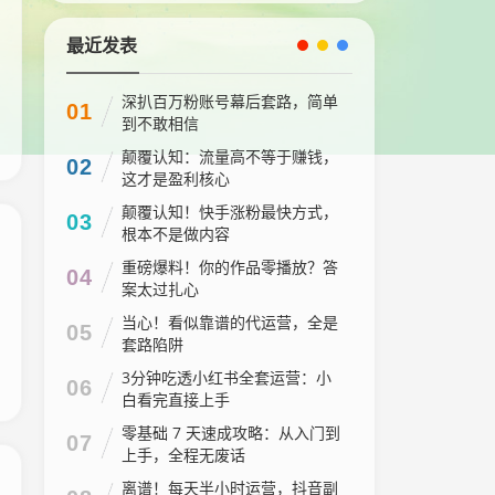
最近发表
深扒百万粉账号幕后套路，简单
01
到不敢相信
颠覆认知：流量高不等于赚钱，
02
这才是盈利核心
颠覆认知！快手涨粉最快方式，
03
根本不是做内容
重磅爆料！你的作品零播放？答
04
案太过扎心
当心！看似靠谱的代运营，全是
05
套路陷阱
3分钟吃透小红书全套运营：小
06
白看完直接上手
零基础 7 天速成攻略：从入门到
07
上手，全程无废话
离谱！每天半小时运营，抖音副