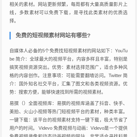
相关的素材。网站更新频繁，每周都有大量高质量影片上
线，多数素材可以免费下载，是寻找此类素材的优质选
择。
免费的短视频素材网站有哪些?
自媒体人必备的5个免费找短视频素材的网站如下：YouTu
be 简介：全球最大的视频平台，内容多样且丰富，特别是
搞笑视频资源突出。优势：素材选择范围广，适合多种风
格的内容创作。注意事项：可能需要翻墙访问。Twitter 简
介：国外知名社交平台，汇集了图文和各类视频资源。优
势：搜索方便，能够快速找到所需的视频素材。
易撰（）全面视频库：易撰的视频库涵盖了抖音、快手、
美拍、火山小视频等热门短视频平台的素材，种类丰富。
一键下载：该平台的视频素材支持一键下载，极大节省了
用户的时间。 Videvo 免费视频与动画：Videvo是一个提供
免费视频录像和动态动画视频的网站，非常适合寻找科普