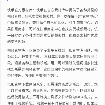
快手官方素材库：快手在官方素材库中提供了各种类型的
视频素材，包括卖货视频素材。你可以在快手的“素材中心”
中搜索关键词，查找适合自己的素材。 快手商家中心：如
果你是商家，可以在快手商家中心查找卖货视频素材，该
平台提供了各种类型的卖货视频素材，帮助商家制作优质
的卖货视频。
视频素材库可以在多个专业平台找到，如素材库网站、视
频网站、教育平台等。 素材库网站提供大量高质量视频片
段，涵盖各种主题和领域。用户可以通过关键词搜索快速
找到所需的视频素材。这些网站中的视频素材通常经过分
类和整理，方便用户查找和使用。
电影素材下载网站众多，但需注意画质清晰度。通常，您
可以在爱奇艺、腾讯视频、优酷等视频平台上找到素材，
然后使用格式工厂等转换工具将文件转换为MP4格式，以
便用于视频剪辑。 视频平台有时会限制下载功能，如果没