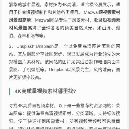
繁华的城市景观。素材多为4K高清，适合横竖屏展示，适
用于抖音短视频制作和其他各类项目。 Mazwai
短视频素材
风景图高清
：Mazwai网站专注于风景素材，收录
短视频素
材风景图高清
了全球各地的绝美自然风光，如山脉、湖
泊、森林和瀑布等。
3、Unsplash Unsplash是一个以免费高清图片著称的网
站，其从摄影分享社区起步，现已发展成为行业领先的大
规模图片素材库。该网站的图片尤其适合制作电脑桌面背
景图、手机壁纸等。Unsplash以风景为主，风格唯美，图
片更新频率较高。
4K高质量视频素材哪里找?
寻找4K高质量视频素材，以下是一些推荐的资源网站：菜
鸟图库：提供海量高清视频素材，分类清晰。支持标签搜
索，便于快速找到所需素材。所有视频音频都可免费商
用，特别适合自媒体创作者。潮点视频：专业分享视频模