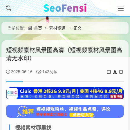
首页
素材资源
正文
当前位置：
短视频素材风景图高清（短视频素材风景图高
清无水印）
2025-06-16
142阅读
视频素材哪里找