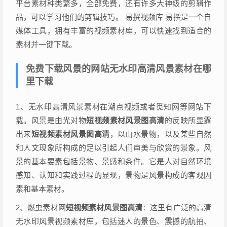
平台素材种类繁多，全部免费，还有许多大神级的剪辑作
品，可以学习他们的剪辑技巧。 易撰视频库 易撰是一个自
媒体工具，拥有丰富的视频素材库，可以快速找到适合的
素材并一键下载。
免费下载风景的网站无水印高清风景素材在哪
里下载
1、无水印高清风景素材在潮点视频或者觅知网等网站下
载。风景是由光对物
短视频素材风景图高清
的反映所显露
出来
短视频素材风景图高清
，以山水景物，以及某些自然
和人文现象所构成的足以引起人们审美与欣赏的景象。风
景的基本要素包括景物、景感和条件。它是人对自然环境
感知、认知和实践过程的显现，景物是风景构成的客观因
素和基本素材。
2、燃虫素材网
短视频素材风景图高清
：这里有广泛的高清
无水印风景视频素材库，包括迷人的景色、震撼的航拍、