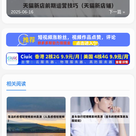
2025-06-16
下一篇 »
相关阅读