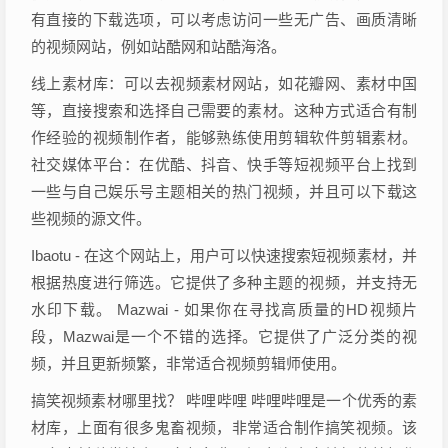
有直接的下载选项，可以考虑访问一些无广告、画质清晰
的视频网站，例如站酷网和站酷海洛。
线上素材库：可以去视频素材网站，如花瓣网、素材中国
等，直接搜索和选择自己需要的素材。这种方式适合有制
作经验的视频制作者，能够熟练使用剪辑软件剪辑素材。
社交媒体平台：在优酷、抖音、快手等短视频平台上找到
一些与自己娱乐号主题相关的热门视频，并且可以下载这
些视频的源文件。
Ibaotu - 在这个网站上，用户可以快速搜索短视频素材，并
根据热度进行筛选。它提供了多种主题的视频，并支持无
水印下载。 Mazwai - 如果你在寻找高质量的HD视频片
段，Mazwai是一个不错的选择。它提供了广泛分类的视
频，并且更新频繁，非常适合视频剪辑师使用。
搞笑视频素材哪里找？ 哔哩哔哩 哔哩哔哩是一个优秀的素
材库，上面有很多鬼畜视频，非常适合制作搞笑视频。该