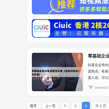
零基础企
抖音企业号内
造热点、有亲
造人设：可以
Seofensi
首页
上一页
1
2
3
共 3 页