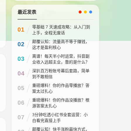
最近发表
零基础 7 天速成攻略：从入门到
01
上手，全程无废话
颠覆认知：流量高不等于赚钱，
02
这才是盈利核心
离谱！每天半小时运营，抖音副
03
业收入远超主业，靠的是什么？
深扒百万粉账号幕后套路，简单
04
到不敢相信
重磅爆料！你的作品零播放？答
05
案太过扎心
重磅爆料！你的作品没播放？根
06
源答案太扎心
3分钟吃透小红书全套运营：小
07
白看完直接上手
颠覆认知！快手涨粉最快方式，